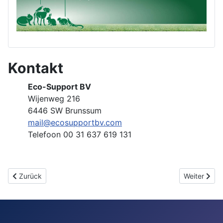
Kontakt
Eco-Support BV
Wijenweg 216
6446 SW Brunssum
mail@ecosupportbv.com
Telefoon 00 31 637 619 131
Vorheriger Beitrag: Algemene Voorwaarden
Nächster Be
Zurück
Weiter